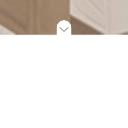
Elegantti ja toimiva
koti, modernilla otteella
Tämä harmoninen neljän huoneen koti on
suunniteltu tarkasti arjen sujuvuutta ja viihtyisyyttä
ajatellen. Valoisa ja tilava olohuone muodostaa
yhdessä tyylikkään ja toimivan keittiön kanssa kodin